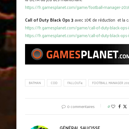
https://fr.gamesplanet.com/game/football-manager-201
Call of Duty Black Ops 3
avec 10€ de réduction et l
https://fr.gamesplanet.com/game/call-of-duty-black-ops-
https://fr.gamesplanet.com/game/call-of-duty-black-ops-ii
BATMAN
COD
FALLOUT4
FOOTBALL MANAGER 20
0 commentaires
0
GÉNÉRAL SAUCISSE