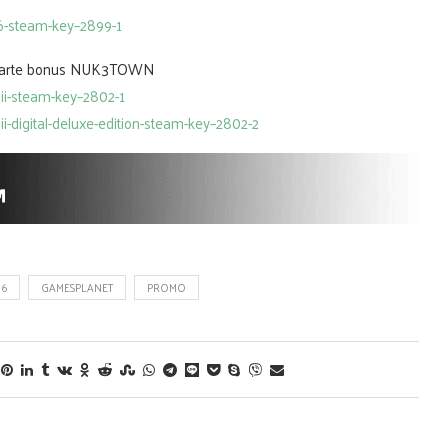
6-steam-key–2899-1
a carte bonus NUK3TOWN
iii-steam-key–2802-1
i-digital-deluxe-edition-steam-key–2802-2
16
GAMESPLANET
PROMO