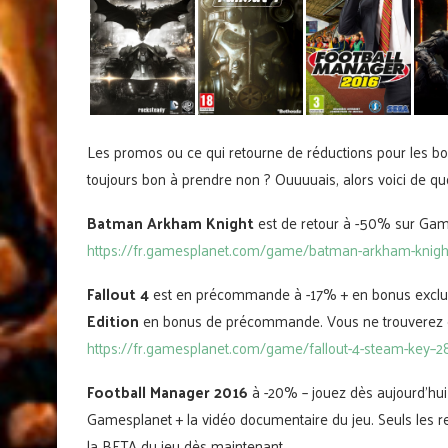
Les promos ou ce qui retourne de réductions pour les b
toujours bon à prendre non ? Ouuuuais, alors voici de quoi
Batman Arkham Knight
est de retour à -50% sur Game
https://fr.gamesplanet.com/game/batman-arkham-knigh
Fallout 4
est en précommande à -17% + en bonus exclu
Edition
en bonus de précommande. Vous ne trouverez 
https://fr.gamesplanet.com/game/fallout-4-steam-key–2
Football Manager 2016
à -20% – jouez dès aujourd’hu
Gamesplanet + la vidéo documentaire du jeu. Seuls les
la BETA du jeu dès maintenant.