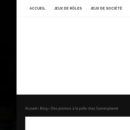
ACCUEIL
JEUX DE RÔLES
JEUX DE SOCIÉTÉ
Accueil
»
Blog
»
Des promos à la pelle chez Gamesplanet