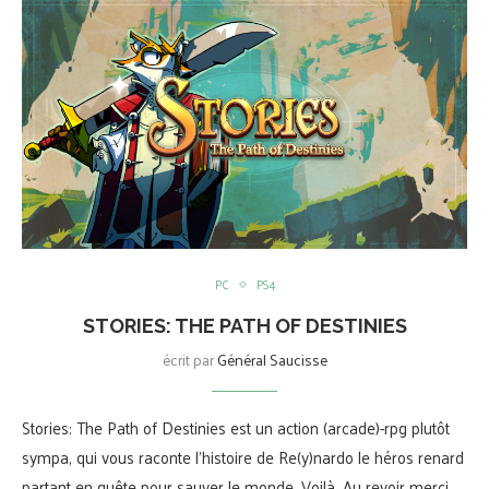
PC
PS4
STORIES: THE PATH OF DESTINIES
écrit par
Général Saucisse
Stories: The Path of Destinies est un action (arcade)-rpg plutôt
sympa, qui vous raconte l’histoire de Re(y)nardo le héros renard
partant en quête pour sauver le monde. Voilà. Au revoir merci.