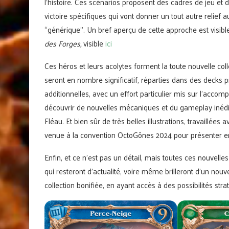
l’histoire. Ces scénarios proposent des cadres de jeu et d
victoire spécifiques qui vont donner un tout autre relie
“générique”. Un bref aperçu de cette approche est visibl
des Forges,
visible
ici
Ces héros et leurs acolytes forment la toute nouvelle col
seront en nombre significatif, réparties dans des decks p
additionnelles, avec un effort particulier mis sur l’acco
découvrir de nouvelles mécaniques et du gameplay inédit
Fléau. Et bien sûr de très belles illustrations, travaillée
venue à la convention OctoGônes 2024 pour présenter e
Enfin, et ce n’est pas un détail, mais toutes ces nouvelle
qui resteront d’actualité, voire même brilleront d’un nouv
collection bonifiée, en ayant accès à des possibilités str