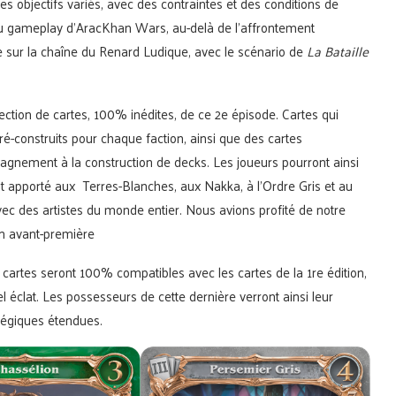
es objectifs variés, avec des contraintes et des conditions de
f au gameplay d’AracKhan Wars, au-delà de l’affrontement
e sur la chaîne du Renard Ludique, avec le scénario de
La Bataille
lection de cartes, 100% inédites, de ce 2e épisode. Cartes qui
ré-construits pour chaque faction, ainsi que des cartes
mpagnement à la construction de decks. Les joueurs pourront ainsi
 apporté aux Terres-Blanches, aux Nakka, à l’Ordre Gris et au
s avec des artistes du monde entier. Nous avions profité de notre
n avant-première
s cartes seront 100% compatibles avec les cartes de la 1re édition,
el éclat. Les possesseurs de cette dernière verront ainsi leur
atégiques étendues.