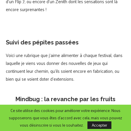
d’un Flip 7, ou encore d’un Zenith dont les sensations sont là
encore surprenantes !
Suivi des pépites passées
Voici une rubrique que j’aime alimenter à chaque festival, dans
laquelle je viens vous donner des nouvelles de jeux qui
continuent leur chemin, qu’ils soient encore en fabrication, ou
bien qui se voient doter d’extensions.
Mindbug : la revanche par les fruits
Ce site utilise des cookies pour améliorer votre expérience. Nous
Grosse actualité pour
Mindbug
tout au long l’année. Après la
supposerons que vous êtes d'accord avec cela, mais vous pouvez
sortie de l’application sur Steam et smartphone en novembre
vous désinscrire si vous le souhaitez.
Accepter
(oui j’ai été occupé à cette période-là), voilà une nouvelle édition