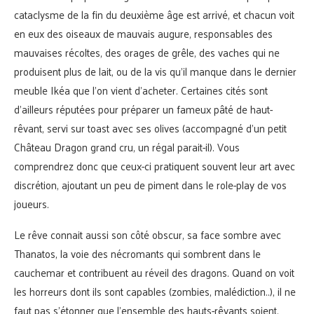
cataclysme de la fin du deuxième âge est arrivé, et chacun voit
en eux des oiseaux de mauvais augure, responsables des
mauvaises récoltes, des orages de grêle, des vaches qui ne
produisent plus de lait, ou de la vis qu’il manque dans le dernier
meuble Ikéa que l’on vient d’acheter. Certaines cités sont
d’ailleurs réputées pour préparer un fameux pâté de haut-
rêvant, servi sur toast avec ses olives (accompagné d’un petit
Château Dragon grand cru, un régal parait-il). Vous
comprendrez donc que ceux-ci pratiquent souvent leur art avec
discrétion, ajoutant un peu de piment dans le role-play de vos
joueurs.
Le rêve connait aussi son côté obscur, sa face sombre avec
Thanatos, la voie des nécromants qui sombrent dans le
cauchemar et contribuent au réveil des dragons. Quand on voit
les horreurs dont ils sont capables (zombies, malédiction..), il ne
faut pas s’étonner que l’ensemble des hauts-rêvants soient,