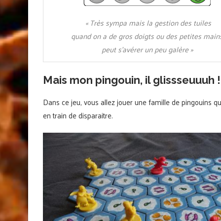
« Très sympa mais la gestion des tuiles
quand on a de gros doigts ou des petites main
peut s’avérer un peu galère »
Mais mon pingouin, il glissseuuuh !
Dans ce jeu, vous allez jouer une famille de pingouins qu
en train de disparaitre.