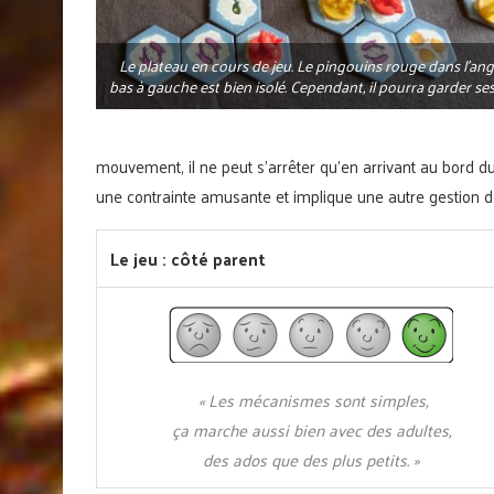
Le plateau en cours de jeu. Le pingouins rouge dans l’ang
bas à gauche est bien isolé. Cependant, il pourra garder ses 
mouvement, il ne peut s’arrêter qu’en arrivant au bord du
une contrainte amusante et implique une autre gestion de
Le jeu : côté parent
« Les mécanismes sont simples,
ça marche aussi bien avec des adultes,
des ados que des plus petits. »