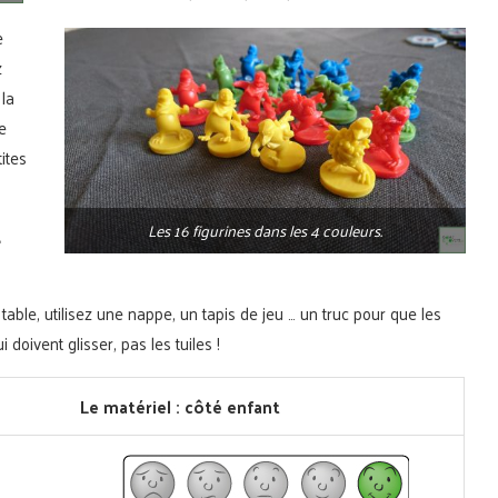
e
z
 la
e
ites
Les 16 figurines dans les 4 couleurs.
u
table, utilisez une nappe, un tapis de jeu … un truc pour que les
doivent glisser, pas les tuiles !
Le matériel : côté enfant