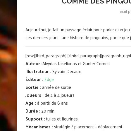
COMME DES PINGOU
écrit 
Aujourd’hui, je fait un passage éclair pour parler d’un j
ces derniers jours : une histoire de pingouins, parce que j’a
[row][third_paragraph]
[/third_paragraph][paragraph_right
Auteur :
Alvydas Jakeliunas et Günter Cornett
Illustrateur :
Sylvain Decaux
Éditeur :
Edge
Sortie :
année de sortie
Joueurs :
de 2 à 4 joueurs
Age :
à partir de 8 ans
Durée :
20 min.
Support :
tuiles et figurines
Mécanismes :
stratégie / placement – déplacement