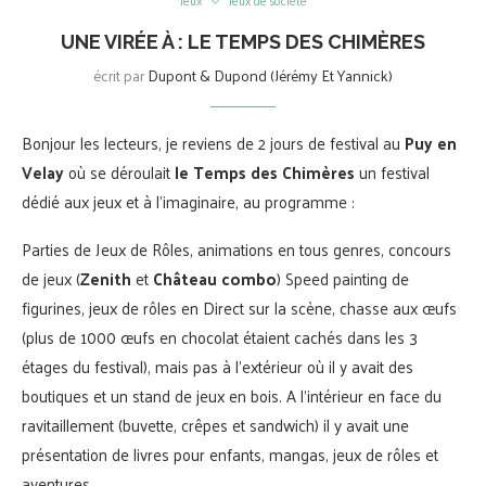
Jeux
Jeux de société
UNE VIRÉE À : LE TEMPS DES CHIMÈRES
écrit par
Dupont & Dupond (Jérémy Et Yannick)
Bonjour les lecteurs, je reviens de 2 jours de festival au
Puy en
Velay
où se déroulait
le Temps des Chimères
un festival
dédié aux jeux et à l’imaginaire, au programme :
Parties de Jeux de Rôles, animations en tous genres, concours
de jeux (
Zenith
et
Château combo
) Speed painting de
figurines, jeux de rôles en Direct sur la scène, chasse aux œufs
(plus de 1000 œufs en chocolat étaient cachés dans les 3
étages du festival), mais pas à l’extérieur où il y avait des
boutiques et un stand de jeux en bois. A l’intérieur en face du
ravitaillement (buvette, crêpes et sandwich) il y avait une
présentation de livres pour enfants, mangas, jeux de rôles et
aventures.