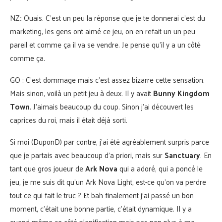
NZ
:
Ouais. C’est un peu la réponse que je te donnerai c’est du
marketing, les gens ont aimé ce jeu, on en refait un un peu
pareil et comme ça il va se vendre. Je pense qu’il y a un côté
comme ça.
GO : C’est dommage mais c’est assez bizarre cette sensation.
Mais sinon, voilà un petit jeu à deux. Il y avait
Bunny Kingdom
Town
. J’aimais beaucoup du coup. Sinon j’ai découvert les
caprices du roi, mais il était déjà sorti.
Si moi (DuponD) par contre, j’ai été agréablement surpris parce
que je partais avec beaucoup d’a priori, mais sur
Sanctuary
. En
tant que gros joueur de
Ark Nova
qui a adoré, qui a poncé le
jeu, je me suis dit qu’un Ark Nova Light, est-ce qu’on va perdre
tout ce qui fait le truc ? Et bah finalement j’ai passé un bon
moment, c’était une bonne partie, c’était dynamique. Il y a
quand même ce côté planification mais pas non plus à me