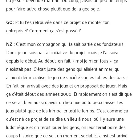
où je suis devenue maman. Du coup, j’avais un peu de temps
pour faire autre chose plutôt que de la géologie.
GO:
Et tu t’es retrouvée dans ce projet de monter ton
entreprise? Comment ça s’est passé ?
NZ :
C’est mon compagnon qui faisait partie des fondateurs.
Donc je ne suis pas à l’initiative du projet, mais je l’ai suivi
depuis le début. Au début, en fait, « moi je m’en fous », ça
n’existait pas. C’était juste des gens qui allaient animer, qui
allaient démocratiser le jeu de société sur les tables des bars.
En fait, on arrivait avec des jeux et on proposait de jouer. Mais
ça c’était début des années 2000. Et rapidement on s’est dit que
ce serait bien aussi d’avoir un lieu fixe où tu peux laisser tes
jeux plutôt que de les trimballer tout le temps. C’est comme ça
qu’est né ce projet de se dire un lieu à nous, où il y aura une
ludothèque et on ferait jouer les gens, on leur ferait boire des
coups histoire que ce soit un moment social. Et ainsi est arrivé