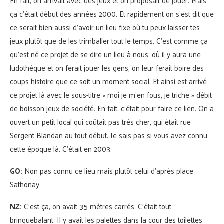
En fait, on arrivait avec des jeux et on proposait de jouer. Mais
ça c’était début des années 2000. Et rapidement on s’est dit que
ce serait bien aussi d’avoir un lieu fixe où tu peux laisser tes
jeux plutôt que de les trimballer tout le temps. C’est comme ça
qu’est né ce projet de se dire un lieu à nous, où il y aura une
ludothèque et on ferait jouer les gens, on leur ferait boire des
coups histoire que ce soit un moment social. Et ainsi est arrivé
ce projet là avec le sous-titre « moi je m’en fous, je triche » débit
de boisson jeux de société. En fait, c’était pour faire ce lien. On a
ouvert un petit local qui coûtait pas très cher, qui était rue
Sergent Blandan au tout début. Je sais pas si vous avez connu
cette époque là. C’était en 2003.
GO:
Non pas connu ce lieu mais plutôt celui d’après place
Sathonay.
NZ:
C’est ça, on avait 35 mètres carrés. C’était tout
brinquebalant. Il y avait les palettes dans la cour des toilettes