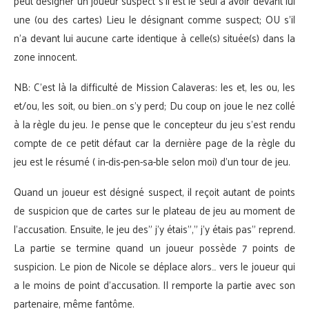
peut désigner un joueur suspect s’il est le seul à avoir devant lui
une (ou des cartes) Lieu le désignant comme suspect; OU s’il
n’a devant lui aucune carte identique à celle(s) située(s) dans la
zone innocent.
NB: C’est là la difficulté de Mission Calaveras: les et, les ou, les
et/ou, les soit, ou bien…on s’y perd; Du coup on joue le nez collé
à la règle du jeu. Je pense que le concepteur du jeu s’est rendu
compte de ce petit défaut car la dernière page de la règle du
jeu est le résumé ( in-dis-pen-sa-ble selon moi) d’un tour de jeu.
Quand un joueur est désigné suspect, il reçoit autant de points
de suspicion que de cartes sur le plateau de jeu au moment de
l’accusation. Ensuite, le jeu des” j’y étais”,” j’y étais pas” reprend.
La partie se termine quand un joueur possède 7 points de
suspicion. Le pion de Nicole se déplace alors… vers le joueur qui
a le moins de point d’accusation. Il remporte la partie avec son
partenaire, même fantôme.