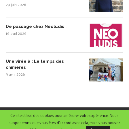
29 juin 2026
De passage chez Néoludis :
16 avril 2026
Une virée à : Le temps des
chimères
9 avril 2026
Ce site utilise des cookies pour améliorer votre expérience. Nous
@2022 - Gameovert.net
supposerons que vous êtes d'accord avec cela, mais vous pouvez
REMONTER VERS LE HAUT