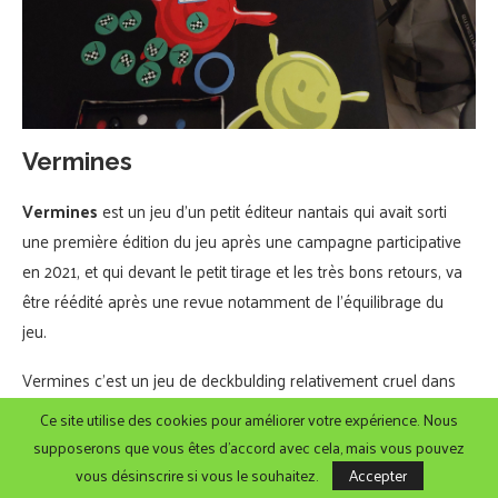
Vermines
Vermines
est un jeu d’un petit éditeur nantais qui avait sorti
une première édition du jeu après une campagne participative
en 2021, et qui devant le petit tirage et les très bons retours, va
être réédité après une revue notamment de l’équilibrage du
jeu.
Vermines c’est un jeu de deckbulding relativement cruel dans
lequel vous recruter des bestioles partisanes pour
Ce site utilise des cookies pour améliorer votre expérience. Nous
momentanément profiter de leur effets soit en les conservant
supposerons que vous êtes d'accord avec cela, mais vous pouvez
dans votre deck ou bien en les exposants pour leur effet passif.
vous désinscrire si vous le souhaitez.
Accepter