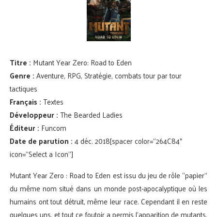
Titre :
Mutant Year Zero: Road to Eden
Genre :
Aventure, RPG, Stratégie, combats tour par tour
tactiques
Français :
Textes
Développeur :
The Bearded Ladies
Éditeur :
Funcom
Date de parution :
4 déc. 2018[spacer color=”264C84″
icon=”Select a Icon”]
Mutant Year Zero : Road to Eden est issu du jeu de rôle “papier”
du même nom situé dans un monde post-apocalyptique où les
humains ont tout détruit, même leur race. Cependant il en reste
quelques uns, et tout ce foutoir a permis l’apparition de mutants.