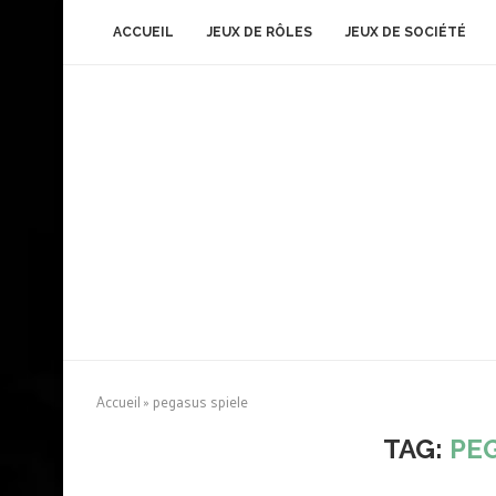
ACCUEIL
JEUX DE RÔLES
JEUX DE SOCIÉTÉ
Accueil
»
pegasus spiele
TAG:
PE