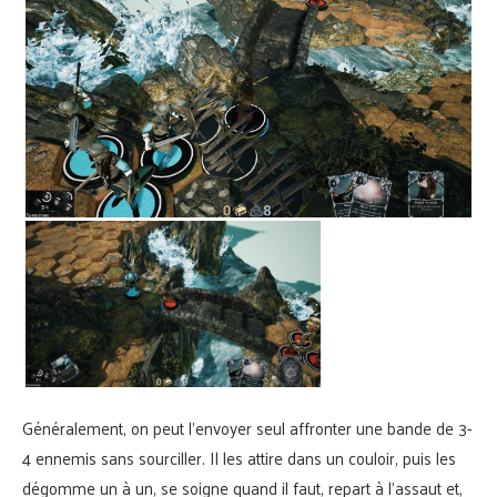
Généralement, on peut l’envoyer seul affronter une bande de 3-
4 ennemis sans sourciller. Il les attire dans un couloir, puis les
dégomme un à un, se soigne quand il faut, repart à l’assaut et,