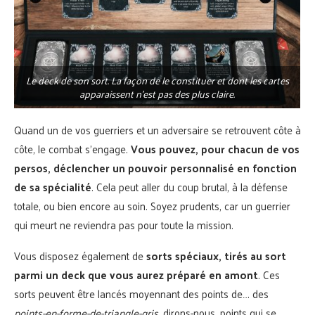
Le deck de son sort. La façon de le constituer et dont les cartes
apparaissent n’est pas des plus claire.
Quand un de vos guerriers et un adversaire se retrouvent côte à
côte, le combat s’engage.
Vous pouvez, pour chacun de vos
persos, déclencher un pouvoir personnalisé en fonction
de sa spécialité
. Cela peut aller du coup brutal, à la défense
totale, ou bien encore au soin. Soyez prudents, car un guerrier
qui meurt ne reviendra pas pour toute la mission.
Vous disposez également de
sorts spéciaux, tirés au sort
parmi un deck que vous aurez préparé en amont
. Ces
sorts peuvent être lancés moyennant des points de…. des
points-en-forme-de-triangle-gris
, dirons-nous, points qui se