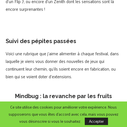
d’un Flip 7, ou encore d’un Zenith dont les sensations sont là
encore surprenantes !
Suivi des pépites passées
Voici une rubrique que j’aime alimenter à chaque festival, dans
laquelle je viens vous donner des nouvelles de jeux qui
continuent leur chemin, qu’ils soient encore en fabrication, ou
bien qui se voient doter d’extensions.
Mindbug : la revanche par les fruits
Ce site utilise des cookies pour améliorer votre expérience. Nous
Grosse actualité pour
Mindbug
tout au long l’année. Après la
supposerons que vous êtes d'accord avec cela, mais vous pouvez
sortie de l’application sur Steam et smartphone en novembre
vous désinscrire si vous le souhaitez.
Accepter
(oui j’ai été occupé à cette période-là), voilà une nouvelle édition