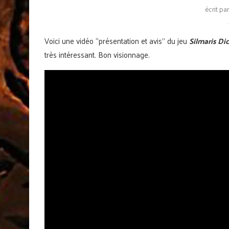
écrit pa
Voici une vidéo “présentation et avis” du jeu
Silmaris D
très intéressant. Bon visionnage.