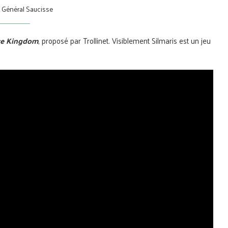
r
Général Saucisse
ice Kingdom
, proposé par Trollinet. Visiblement Silmaris est un jeu