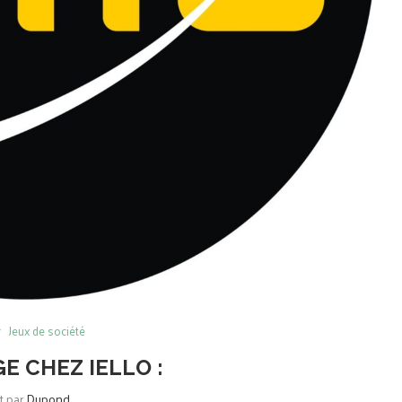
Jeux de société
E CHEZ IELLO :
it par
Dupond