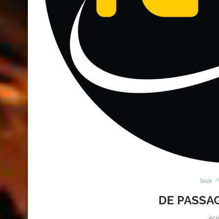
Jeux
DE PASSAG
écr