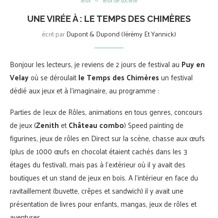
Jeux
Jeux de société
UNE VIRÉE À : LE TEMPS DES CHIMÈRES
écrit par
Dupont & Dupond (Jérémy Et Yannick)
Bonjour les lecteurs, je reviens de 2 jours de festival au
Puy en
Velay
où se déroulait
le Temps des Chimères
un festival
dédié aux jeux et à l’imaginaire, au programme :
Parties de Jeux de Rôles, animations en tous genres, concours
de jeux (
Zenith
et
Château combo
) Speed painting de
figurines, jeux de rôles en Direct sur la scène, chasse aux œufs
(plus de 1000 œufs en chocolat étaient cachés dans les 3
étages du festival), mais pas à l’extérieur où il y avait des
boutiques et un stand de jeux en bois. A l’intérieur en face du
ravitaillement (buvette, crêpes et sandwich) il y avait une
présentation de livres pour enfants, mangas, jeux de rôles et
aventures.