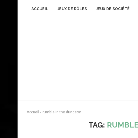
ACCUEIL
JEUX DE RÔLES
JEUX DE SOCIÉTÉ
Accueil
»
rumble in the dungeon
TAG:
RUMBLE