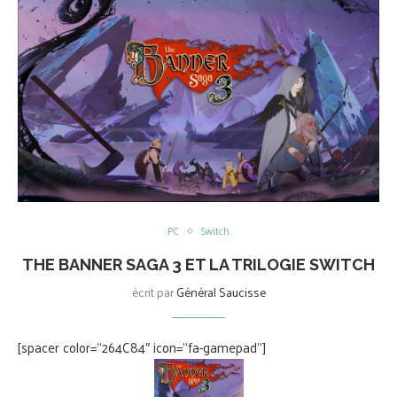
PC
Switch
THE BANNER SAGA 3 ET LA TRILOGIE SWITCH
écrit par
Général Saucisse
[spacer color=”264C84″ icon=”fa-gamepad”]