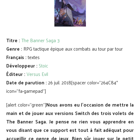
Titre :
The Banner Saga 3
Genre :
RPG tactique épique aux combats au tour par tour
Français :
textes
Développeur :
Stoic
Éditeur :
Versus Evil
Date de parution :
26 juil. 2018[spacer color=”264C84″
icon=”fa-gamepad”]
[alert color=”green”]
Nous avons eu l’occasion de mettre la
main et de jouer aux versions Switch des trois volets de
The Banner Saga. Je pense ne rien vous apprendre en
vous disant que ce support est tout à fait adéquat pour
accueillir ce genre de jeux. Bien sûr jouer sur le petit