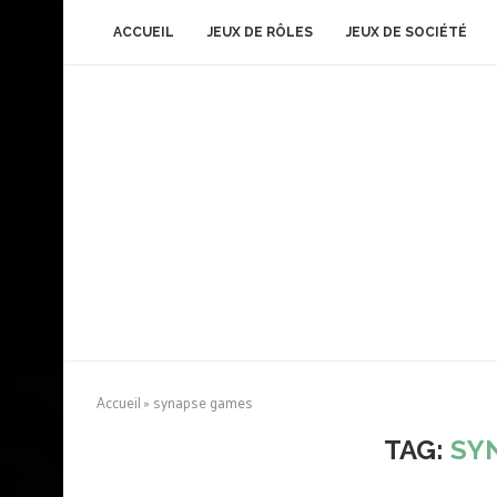
ACCUEIL
JEUX DE RÔLES
JEUX DE SOCIÉTÉ
Accueil
»
synapse games
TAG:
SY