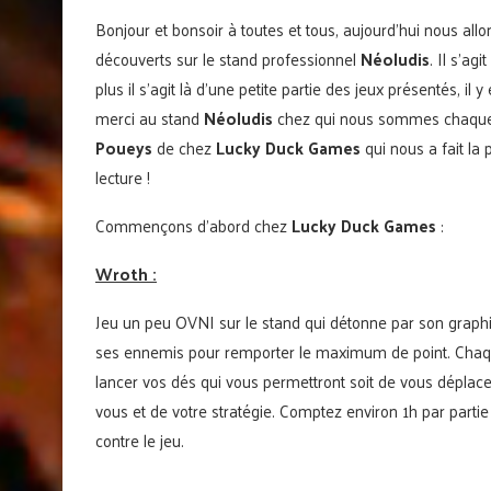
Bonjour et bonsoir à toutes et tous, aujourd’hui nous al
découverts sur le stand professionnel
Néoludis
. Il s’ag
plus il s’agit là d’une petite partie des jeux présentés, i
merci au stand
Néoludis
chez qui nous sommes chaque a
Poueys
de chez
Lucky Duck Games
qui nous a fait la
lecture !
Commençons d’abord chez
Lucky Duck Games
:
Wroth :
Jeu un peu OVNI sur le stand qui détonne par son graphisme
ses ennemis pour remporter le maximum de point. Chaque
lancer vos dés qui vous permettront soit de vous déplace
vous et de votre stratégie. Comptez environ 1h par partie
contre le jeu.