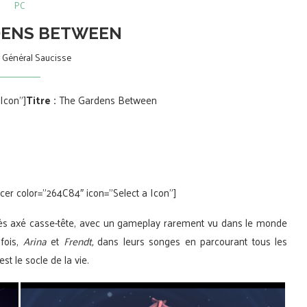
PC
DENS BETWEEN
r
Général Saucisse
Icon”]
Titre :
The Gardens Between
cer color=”264C84″ icon=”Select a Icon”]
rès axé casse-tête, avec un gameplay rarement vu dans le monde
fois,
Arina
et
Frendt,
dans leurs songes en parcourant tous les
st le socle de la vie.