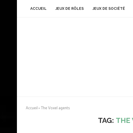
ACCUEIL
JEUX DE RÔLES
JEUX DE SOCIÉTÉ
Accueil
»
The Voxel agents
TAG:
THE