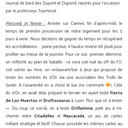
Journal de bord des Dupont et Dupond, rejoints pour l’occasion
par le professeur Tournesol.
Mercredi 19 février :
Arrivée sur Cannes fin d’après-midi, le
temps de prendre possession de notre logement pour les 5
jours à venir. Nous décidons de gagner du temps en récupérant
les accréditations : peine perdue, il faudra revenir tôt jeudi pour
profiter au mieux de la journée. Pour ce soir, premier dilemme,
on réfléchit au plan de bataille : ce sera soit nuit du off du FIJ,
soit soirée au Hive, un restaurant/bar à jeux qui propose de
tester les nominés As d’Or via une association (les Trolls de
Geek). A l’unanimité on a choisi le bar (no comment
). Côté
As d’Or, on avait déjà préparé le terrain en ayant testé
Fiesta
de Los Muertos
et
Draftosaurus
à Lyon. Plus que 10 à tester
^^. Du coup ce soir-là, on a testé
Oriflamme
, petit jeu à mi-
chemin entre
Citadelles
et
Mascarade
, un jeu de cartes
mêlant stratégie et bluff. Chacun possède les mêmes cartes au