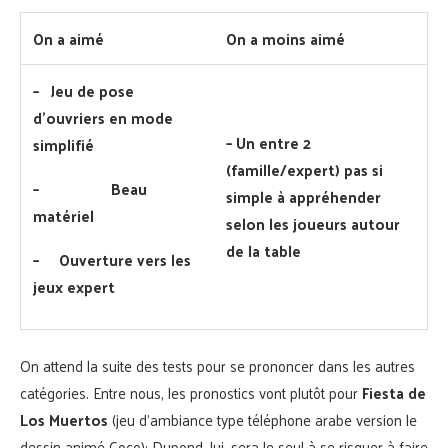
On a aimé
On a moins aimé
– Jeu de pose
d’ouvriers en mode
–
Un entre 2
simplifié
(famille/expert) pas si
–
Beau
simple à appréhender
matériel
selon les joueurs autour
de la table
–
Ouverture vers les
jeux expert
On attend la suite des tests pour se prononcer dans les autres
catégories. Entre nous, les pronostics vont plutôt pour
Fiesta de
Los Muertos
(jeu d’ambiance type téléphone arabe version le
dessin animé Coco); Dupond, lui, sera le seul à se risquer à faire