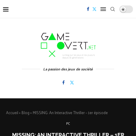
La passion des jeux de société
Accueil
»
Blog
»
MISSING: An Interactive Thriller – 1er épisode
PC
MISSING: AN INTERACTIVE THRILLER – 1ER