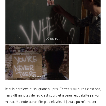
Je suis perplexe aussi quant au prix. Certes 3.99 euros c’est bas,
mais 45 minutes de jeu c’est court, et niveau rejouabilité j’ai vu
mieux. Ma note aurait été plus élevée, si j’avais pu m’amuser