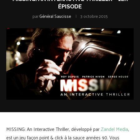
ÉPISODE
par
Général Saucisse
3 octobre 2015
MISSING: An Interactive Thriller, développé par
Zandel Media
,
est un jeu façon point & click à la sauce années 90. Vous