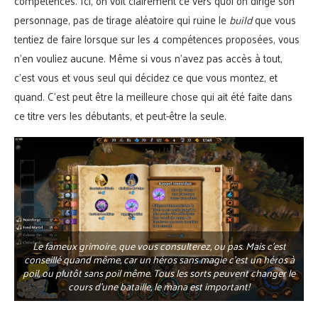
compétences. Ici, on voit clairement ce vers quoi on dirige son
personnage, pas de tirage aléatoire qui ruine le
build
que vous
tentiez de faire lorsque sur les 4 compétences proposées, vous
n’en vouliez aucune. Même si vous n’avez pas accès à tout,
c’est vous et vous seul qui décidez ce que vous montez, et
quand. C’est peut être la meilleure chose qui ait été faite dans
ce titre vers les débutants, et peut-être la seule.
Le fameux grimoire, que vous consulterez, ou pas. Mais c’est
conseillé quand même, car un héros sans magie c’est un héros à
poil, ou plutôt sans poil même. Tous les sorts peuvent changer le
cours d’une bataille, le mana est important!