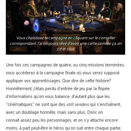
Vous choisissez la campagne en cliquant sur le conseiller
correspondant. J’ai toujours rêvé d’avoir une carte comme ça, en
3 d et tout.
Une fois ces campagnes de quatre, ou cinq missions terminées,
vous accéderez à la campagne finale où vous serez supposé
appliquer vos apprentissages. Que dire de cette histoire?
Honnêtement, j’étais perdu d’entrée de jeu par la flopée
d’informations qu’on vous balance, d’autant plus que les
“cinématiques” ne sont que des
still renders
qui s’enchaînent,
avec un doublage honnête, mais sans plus. Donc on
connait assez peu les personnages, et on s’y attache encore
moins, à part peut-être le héros qu’on suit entre chaque partie.