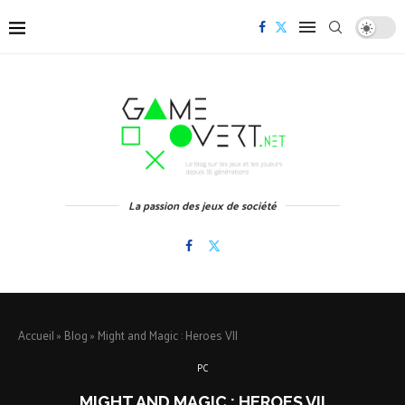
La passion des jeux de société
Accueil
»
Blog
»
Might and Magic : Heroes VII
PC
MIGHT AND MAGIC : HEROES VII