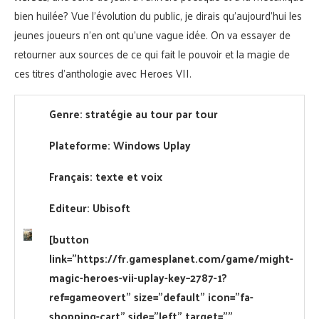
bien huilée? Vue l’évolution du public, je dirais qu’aujourd’hui les
jeunes joueurs n’en ont qu’une vague idée. On va essayer de
retourner aux sources de ce qui fait le pouvoir et la magie de
ces titres d’anthologie avec Heroes VII.
Genre: stratégie au tour par tour
Plateforme: Windows Uplay
Français: texte et voix
Editeur: Ubisoft
[button
link=”https://fr.gamesplanet.com/game/might-
magic-heroes-vii-uplay-key–2787-1?
ref=gameovert” size=”default” icon=”fa-
shopping-cart” side=”left” target=””