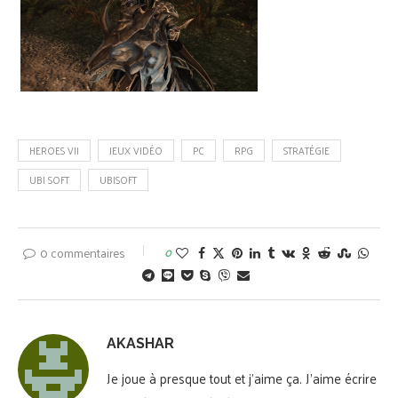
HEROES VII
JEUX VIDÉO
PC
RPG
STRATÉGIE
UBI SOFT
UBISOFT
0 commentaires
0
AKASHAR
Je joue à presque tout et j'aime ça. J'aime écrire