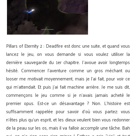
Pillars of Eternity 2 : Deadfire est donc une suite, et quand vous
lancez le jeu, on vous demande si vous voulez utiliser la
dernière sauvegarde du 1er chapitre. J’avoue avoir longtemps
hésité. Commencer l’aventure comme un gros méchant ou
looser me motivait moyennement, mais je l’ai fait, pour voir ce
qui m’attendait. Et puis j’ai fait machine arrière. Je me suis dit,
commençons le jeu comme si je n’avais jamais acheté le
premier opus. Est-ce un désavantage ? Non. L’histoire est
suffisamment rappelée pour savoir d’où vous partez: vous
n’êtes plus qu’un esprit, et les dieux veulent bien vous redonner
de la peau sur les os, mais il va falloir accomplir une tâche. Bah
oui, on n’a rien sans rien mince ! Eothas a pris “vie” et tout