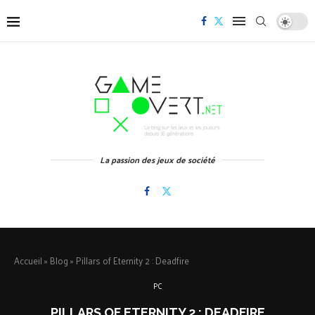
La passion des jeux de société
Accueil
»
Blog
»
Pillars of Eternity 2 : Deadfire
PC
PILLARS OF ETERNITY 2 : DEADFIRE