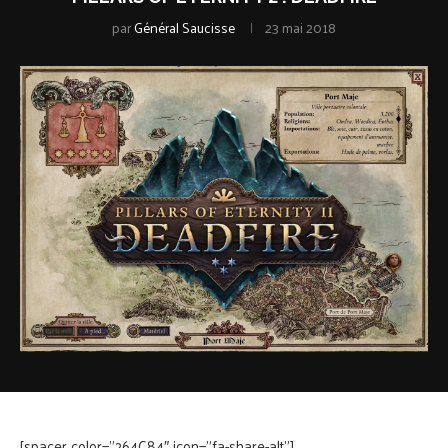
par
Général Saucisse
23 mai 2018
[spacer color=”264C84″ icon=”fa-share-alt”]