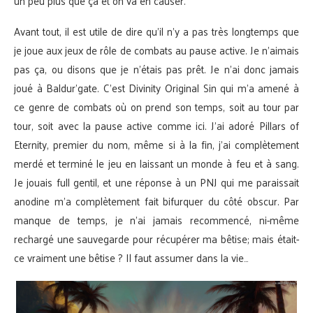
un peu plus que ça et on va en causer.
Avant tout, il est utile de dire qu’il n’y a pas très longtemps que
je joue aux jeux de rôle de combats au pause active. Je n’aimais
pas ça, ou disons que je n’étais pas prêt. Je n’ai donc jamais
joué à Baldur’gate. C’est Divinity Original Sin qui m’a amené à
ce genre de combats où on prend son temps, soit au tour par
tour, soit avec la pause active comme ici. J’ai adoré Pillars of
Eternity, premier du nom, même si à la fin, j’ai complètement
merdé et terminé le jeu en laissant un monde à feu et à sang.
Je jouais full gentil, et une réponse à un PNJ qui me paraissait
anodine m’a complètement fait bifurquer du côté obscur. Par
manque de temps, je n’ai jamais recommencé, ni-même
rechargé une sauvegarde pour récupérer ma bêtise; mais était-
ce vraiment une bêtise ? Il faut assumer dans la vie…