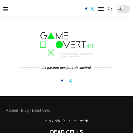
La passion des jeux de société
Accueil
»
Blog
»
Dead Cells
Jeux Vidéo
PC
Switch
DEAD CELLS