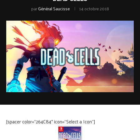
par
Général Saucisse
14 octobre 2018
[spacer color=”264C84″ icon=”Select a Icon”]