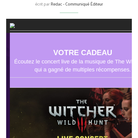
écrit par
Redac - Communiqué Éditeur
VOTRE CADEAU
Écoutez le concert live de la musique de The Witc
qui a gagné de multiples récompenses.