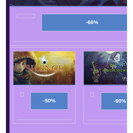
-66%
-50%
-90%