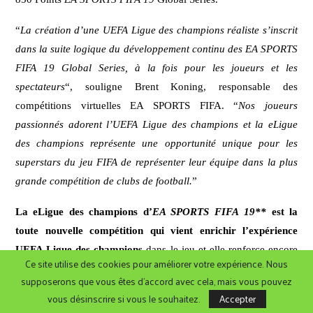
“
La création d’une UEFA Ligue des champions réaliste s’inscrit
dans la suite logique du développement continu des EA SPORTS
FIFA 19 Global Series, à la fois pour les joueurs et les
spectateurs
“, souligne Brent Koning, responsable des
compétitions virtuelles EA SPORTS FIFA. “
Nos joueurs
passionnés adorent l’UEFA Ligue des champions et la eLigue
des champions représente une opportunité unique pour les
superstars du jeu FIFA de représenter leur équipe dans la plus
grande compétition de clubs de football.
”
La eLigue des champions d’
EA SPORTS FIFA 19**
est la
toute nouvelle compétition qui vient enrichir l’expérience
UEFA Ligue des champions
dans le jeu et elle renforce encore
Ce site utilise des cookies pour améliorer votre expérience. Nous
plus le réalisme de cette compétition et l’engouement qu’elle
supposerons que vous êtes d'accord avec cela, mais vous pouvez
suscite. En plus du tournoi, les fans peuvent rester connecter à
vous désinscrire si vous le souhaitez.
Accepter
l’UEFA Ligue des champions grâce à de nombreuses