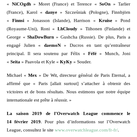
«
NiCOgdh
» Moret (France) et Terence «
SoOn
» Tarlier
(France), Karol «
danye
» Szcześniak (Pologne), Finnbjörn
«
Finnsi
» Jonasson (Islande), Harrison «
Kruise
» Pond
(Royaume-Uni), Roni «
LhCloudy
» Tiihonen (Finlande) et
George «
ShaDowBurn
» Gushcha (Russie). De plus, Paris a
engagé Julien «
daemoN
» Ducros en tant qu’entraîneur
principal. Il sera soutenu par Félix «
Féfé
» Munch, Joni
«
Seita
» Paavola et Kyle «
KyKy
» Souder.
Michael «
Mex
» De Wit, directeur général de Paris Eternal, a
affirmé que « Paris [allait surtout] s’attacher à obtenir des
victoires et de bons résultats. Nous estimons que notre équipe
internationale est prête à réussir. »
La saison 2019 de l’Overwatch League commence le
14 février 2019
. Pour plus d’informations sur l’Overwatch
League, consultez le site
www.overwatchleague.com/fr-fr/
.