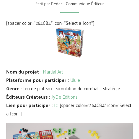
écrit par
Redac - Communiqué Éditeur
[spacer color=”264C84″ icon=”Select a Icon”]
Nom du projet :
Martial Art
Plateforme pour participer :
Ulule
Genre :
Jeu de plateau – simulation de combat – stratégie
Éditeurs Créateurs :
JyDe Editions
Lien pour participer :
Ici
[spacer color=”264C84″ icon=”Select
a Icon”]