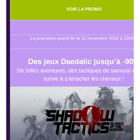
VOIR LA PROMO
La promotion prend fin le 12 novembre 2018 à 23h59.
Des jeux Daedalic jusqu’à -90%
De folles aventures, des tactiques de samuraï et 
survie à s’arracher les cheveux !