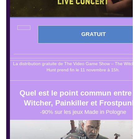
GRATUIT
La distribution gratuite de The Video Game Show – The Witcher
Hunt prend fin le 11 novembre à 15h.
Quel est le point commun entre 
Witcher, Painkiller et Frostpunk
-90% sur les jeux Made in Pologne