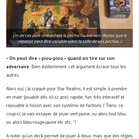
Un de ces jeux rentre dans la poche, l’autre non. (Notez que la
réponse peut être variable selon la taille de vos poches…)
– On peut dire « piou-piou » quand on tire sur son
adversaire
. Bien évidemment, cet argument écrase tous les
autres.
Alors oui, j’ai craqué pour Star Realms, il est simple à prendre
en main (jouable dès 10-12 ans), rapide, fun, très interactif et
rejouable à foison avec son système de factions (“Tiens, ce
coup-ci, je vais essayer de jouer vert-jaune, ou alors tout bleu,
ou alors bleu-rouge-jaune etc etc…”)
A noter qu’un deck permet de jouer à deux, mais que des règles