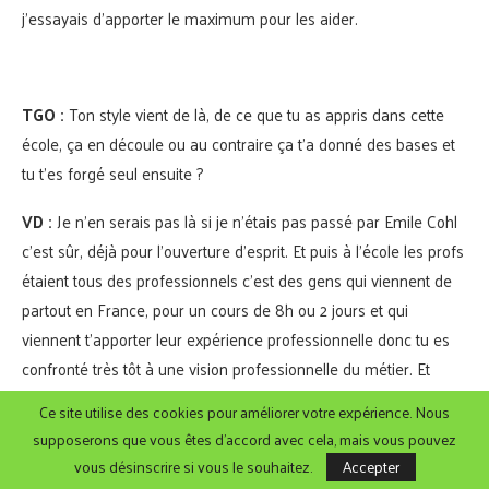
j’essayais d’apporter le maximum pour les aider.
TGO :
Ton style vient de là, de ce que tu as appris dans cette
école, ça en découle ou au contraire ça t’a donné des bases et
tu t’es forgé seul ensuite ?
VD :
Je n’en serais pas là si je n’étais pas passé par Emile Cohl
c’est sûr, déjà pour l’ouverture d’esprit. Et puis à l’école les profs
étaient tous des professionnels c’est des gens qui viennent de
partout en France, pour un cours de 8h ou 2 jours et qui
viennent t’apporter leur expérience professionnelle donc tu es
confronté très tôt à une vision professionnelle du métier. Et
souvent c’est difficile car on n’est pas prêt à entendre ça, quand
Ce site utilise des cookies pour améliorer votre expérience. Nous
t’es étudiant c’est magique et puis t’en as qui passe en disant
supposerons que vous êtes d'accord avec cela, mais vous pouvez
« ah c’est pas inintéressant. » Ce qui remet ton travail finalement
vous désinscrire si vous le souhaitez.
Accepter
en perspective.