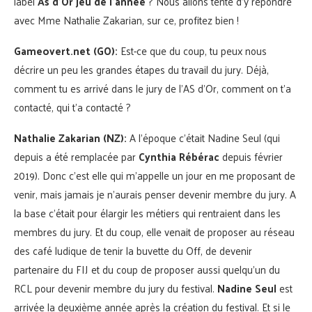
label
As d’Or jeu de l’année
? Nous allons tenté d’y répondre
avec Mme Nathalie Zakarian, sur ce, profitez bien !
Gameovert.net (GO):
Est-ce que du coup, tu peux nous
décrire un peu les grandes étapes du travail du jury. Déjà,
comment tu es arrivé dans le jury de l’AS d’Or, comment on t’a
contacté, qui t’a contacté ?
Nathalie Zakarian (NZ):
A l’époque c’était Nadine Seul (qui
depuis a été remplacée par
Cynthia Rébérac
depuis février
2019). Donc c’est elle qui m’appelle un jour en me proposant de
venir, mais jamais je n’aurais penser devenir membre du jury. A
la base c’était pour élargir les métiers qui rentraient dans les
membres du jury. Et du coup, elle venait de proposer au réseau
des café ludique de tenir la buvette du Off, de devenir
partenaire du FIJ et du coup de proposer aussi quelqu’un du
RCL pour devenir membre du jury du festival.
Nadine Seul
est
arrivée la deuxième année après la création du festival. Et si le