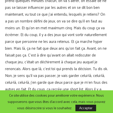
prend quelques minutes chacun, on va s’aérer, on essaie de ne
pas se laisser influencer par les autres et on se dit bon ben
maintenant, vu tout ce que j’ai entendu, lesquels je retiens? On
a pas un nombre défini de jeux, on va se dire qu’il en faut au
moins un. Et qu’on en met maximum cinq. Mais du coup ça va
écrémer. Et du coup, il y a des jeux qui vont sortir naturellement
parce que personne ne les aura retenus. Et ça marche hyper
bien. Mais là, ça ne fait que deux ans qu’on fait ça. Avant, on ne
faisait pas ça. C’est à dire qu’avant on allait rediscuter de
chaque jeu, c’était un déchirement à chaque jeu auquel je
renoncais. Alors que là, c’est toi qui prends la décision. Tu dis ok.
Non, je sens qu’il va pas passer, je vais garder celui-là, celui-là,
celui-là, celui-là, j’en garde que deux parce que je m’en fous des
autres en fait. Et du coup, ça recrée une short list. Alors il y a
Ce site utilise des cookies pour améliorer votre expérience. Nous
des fois où il en reste que trois, donc c’est bon, on va les
supposerons que vous êtes d'accord avec cela, mais vous pouvez
nommer, mais vraiment il y a des fois il en reste six. Bah du
vous désinscrire si vous le souhaitez.
Accepter
coup on va en discuter et essayer d’équilibrer. Quand c’est en