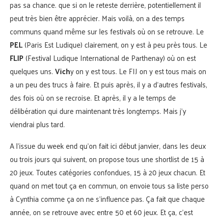
pas sa chance. que si on le reteste derrière, potentiellement il
peut très bien être apprécier. Mais voilà, on a des temps
communs quand même sur les festivals où on se retrouve. Le
PEL
(Paris Est Ludique) clairement, on y est à peu près tous. Le
FLIP
(Festival Ludique International de Parthenay) où on est
quelques uns.
Vich
y on y est tous. Le FIJ on y est tous mais on
a un peu des trucs à faire. Et puis après, il y a d’autres festivals,
des fois où on se recroise. Et après, il y a le temps de
délibération qui dure maintenant très longtemps. Mais j’y
viendrai plus tard.
A l’issue du week end qu’on fait ici début janvier, dans les deux
ou trois jours qui suivent, on propose tous une shortlist de 15 à
20 jeux. Toutes catégories confondues, 15 à 20 jeux chacun. Et
quand on met tout ça en commun, on envoie tous sa liste perso
à Cynthia comme ça on ne s’influence pas. Ça fait que chaque
année, on se retrouve avec entre 50 et 60 jeux. Et ça, c’est