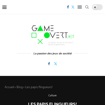
La passion des jeux de société
Accueil
»
Blog
»
Les papis flingueurs!
Culture
LES PAPIS FLINGUEURS!