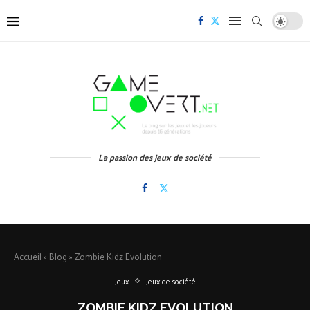
La passion des jeux de société
Accueil
»
Blog
»
Zombie Kidz Evolution
Jeux
Jeux de société
ZOMBIE KIDZ EVOLUTION