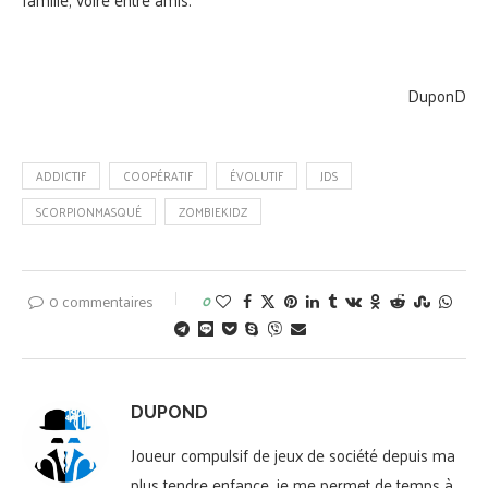
DuponD
ADDICTIF
COOPÉRATIF
ÉVOLUTIF
JDS
SCORPIONMASQUÉ
ZOMBIEKIDZ
0 commentaires
0
DUPOND
Joueur compulsif de jeux de société depuis ma
plus tendre enfance, je me permet de temps à