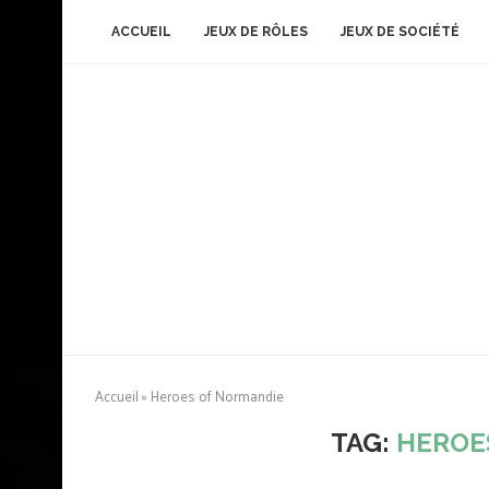
ACCUEIL
JEUX DE RÔLES
JEUX DE SOCIÉTÉ
Accueil
»
Heroes of Normandie
TAG:
HEROE